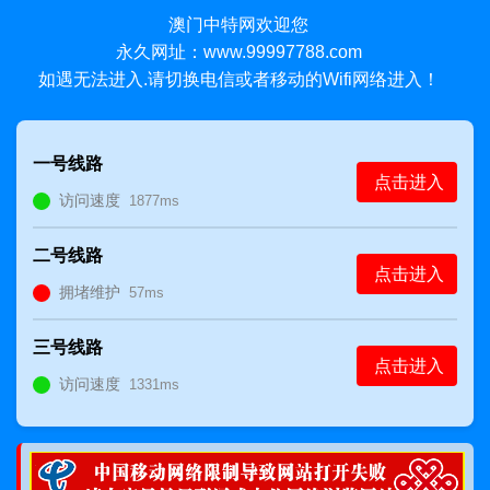
澳门中特网欢迎您
永久网址：www.99997788.com
如遇无法进入.请切换电信或者移动的Wifi网络进入！
一号线路
点击进入
访问速度
1877ms
二号线路
点击进入
拥堵维护
57ms
三号线路
点击进入
访问速度
1331ms